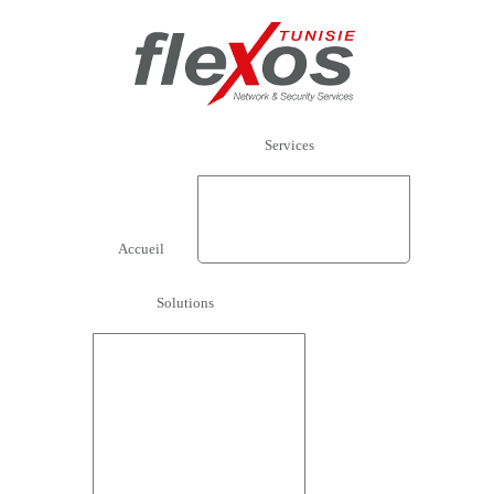
Services
Audit
Conseil
Intégration
Support et Maintenance
Formation
Accueil
Solutions
Architecuture réseaux et
serveurs
Securité Lan/Wan
Sécurité Mails / Messageries
Sécurité Web / Internet
Supervision / Analyse LAN