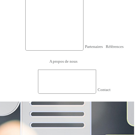
Télétravail sécurisé /VPN
SSL
Wifi
Sauvegarde et reprise
d’activité
Solution VOIP
Partenaires
Références
A propos de nous
Qui sommes Nous
Nos Valeurs
Philosophie de l'entreprise
Contact