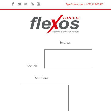
Appelez nous sur :
+216 71 801 885
Services
Audit
Conseil
Intégration
Support et Maintenance
Formation
Accueil
Solutions
Architecuture réseaux et
serveurs
Securité Lan/Wan
Sécurité Mails / Messageries