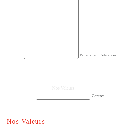
Sécurité Web / Internet
Supervision / Analyse LAN
Télétravail sécurisé /VPN
SSL
Wifi
Sauvegarde et reprise
d’activité
Solution VOIP
Partenaires
Références
A propos de nous
Qui sommes Nous
Nos Valeurs
Philosophie de l'entreprise
Contact
Nos Valeurs